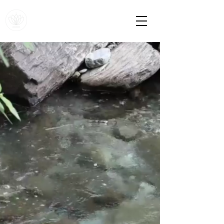
Daniela Dubberke
Naturheilpraxis