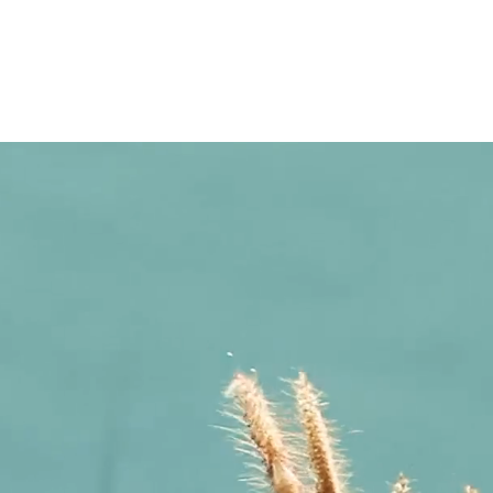
START
ANGEB