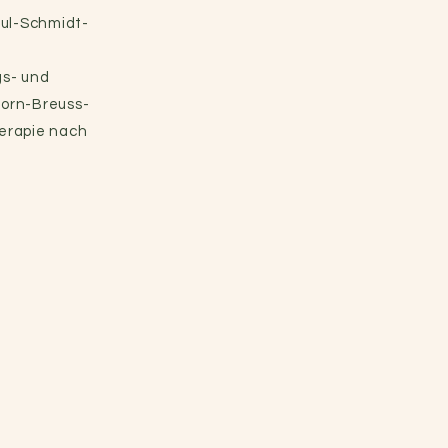
aul-Schmidt-
gs- und
 Dorn-Breuss-
erapie nach