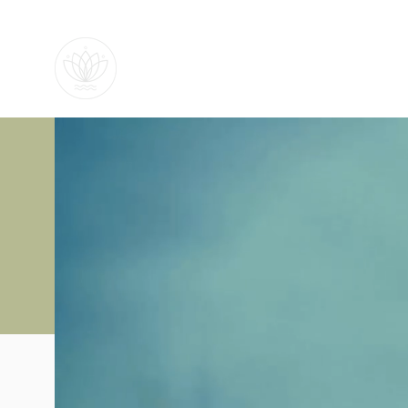
Daniela Dubberke
Naturheilpraxis