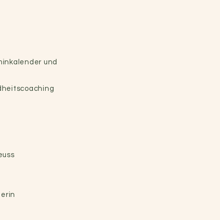
minkalender und
dheitscoaching
euss
erin